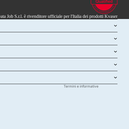
ata Job S.r.l.
è rivenditore ufficiale per l'Italia dei prodotti
Kvaser
Informativa sulla privacy
Recapiti
Informativa sulle spedizioni
Termini e condizioni del servizio
Informativa legale
Informativa sui rimborsi
Termini e informative